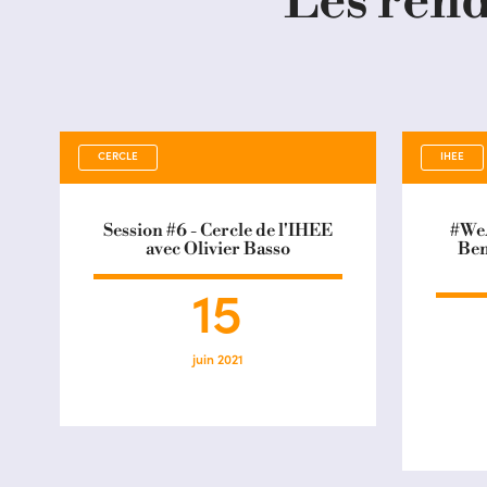
Les rend
CERCLE
IHEE
Session #6 - Cercle de l'IHEE
#We
avec Olivier Basso
Ben
15
juin 2021