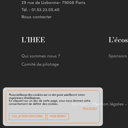
29 rue de Lisbonne- 75008 Paris
Tél. :
01.53.23.05.40
Nous contacter
L'IHEE
L’éco
Qui sommes nous ?
Sponsors
Comité de pilotage
Nous utilisons des cookies sur ce site pour améliorer votre
expérience d'utilisateur.
En cliquant sur un lien de cette page, vous nous donnez votre
Contact
-
Mention légales
-
consentement de définir des cookies.
Plus d'infos
OUI, JE SUIS D'ACCORD
NON MERCI