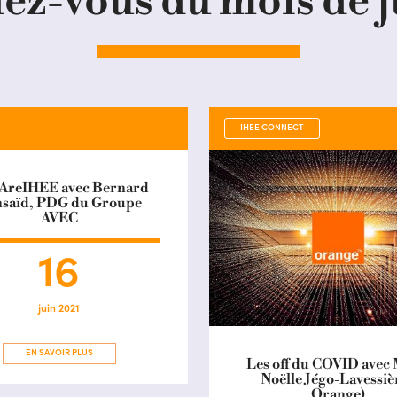
ez-vous du mois de 
IHEE CONNECT
AreIHEE avec Bernard
saïd, PDG du Groupe
AVEC
16
juin 2021
EN SAVOIR PLUS
Les off du COVID avec 
Noëlle Jégo-Lavessièr
Orange)