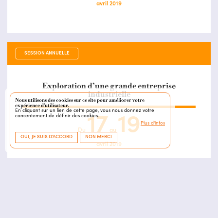
avril 2019
SESSION ANNUELLE
Exploration d’une grande entreprise
industrielle
Nous utilisons des cookies sur ce site pour améliorer votre
expérience d'utilisateur.
En cliquant sur un lien de cette page, vous nous donnez votre
consentement de définir des cookies.
17
19
Plus d'infos
Du
au
OUI, JE SUIS D'ACCORD
NON MERCI
avril 2019
IHEE CONNECT