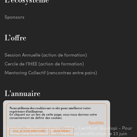
L’écosystème
Sponsors
L’offre
Session Annuelle (action de formation)
Cercle de l'IHEE (action de formation)
Mentoring Collectif (rencontres entre pairs)
L'annuaire
Nous utilisons des cookies sur ce site pour améliorer votre
expérience d'utilisateur.
En cliquant sur un lien de cette page, vous nous donnez votre
consentement de définir des cookies.
Plus d'infos
Contact
-
Mention légales
-
CGV
-
Certificat Qualiopi
-
Pour
OUI, JE SUIS D'ACCORD
NON MERCI
faire une réclamation
-
Dernière modification le 23 juin