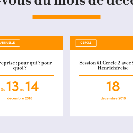
-vous du mois de dé
 ANNUELLE
CERCLE
reprise : pour qui ? pour
Session #1 Cercle 2 avec
quoi ?
Henrichfreise
13
14
18
Du
au
décembre 2018
décembre 2018