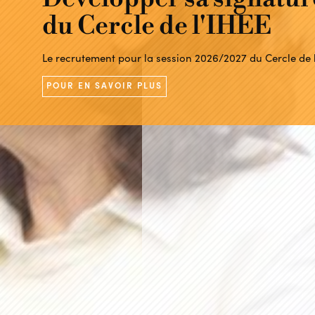
du Cercle de l'IHEE
La Session Annuelle 27 : Développe
POUR EN SAVOIR PLUS
POUR EN SAVOIR PLUS
face à la reconfiguration du monde
Le recrutement pour la session 2026/2027 du Cercle de l
POUR EN SAVOIR PLUS
POUR EN SAVOIR PLUS